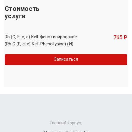
Стоимость
услуги
Rh (C, E, c, e) Kell-фенотипирование
765 ₽
(Rh C (E, c, e) Kell-Phenotyping) (И)
Записаться
Главный корпус: