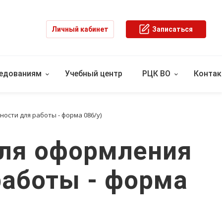
Личный кабинет
Записаться
ледованиям
Учебный центр
РЦК ВО
Конта
ости для работы - форма 086/у)
для оформления
работы - форма