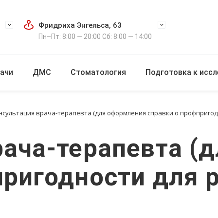
Фридриха Энгельса, 63
Пн–Пт: 8:00 — 20:00 Сб: 8:00 — 14:00
ачи
ДМС
Стоматология
Подготовка к исс
нсультация врача-терапевта (для оформления справки о профпригодн
рача-терапевта (
пригодности для 